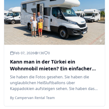
Feb 07, 2026
136
0
Kann man in der Türkei ein
Wohnmobil mieten? Ein einfacher
Leitfaden für Erstbesucher
Sie haben die Fotos gesehen. Sie haben die
unglaublichen Heißluftballons über
Kappadokien aufsteigen sehen. Sie haben das
türkisfarbene Wasser der
By
Campervan Rental Team