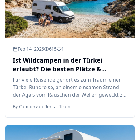
Feb 14, 2026
615
1
Ist Wildcampen in der Türkei
erlaubt? Die besten Plätze &
Bestimmungen.
Für viele Reisende gehört es zum Traum einer
Türkei-Rundreise, an einem einsamen Strand
der Ägäis vom Rauschen der Wellen geweckt zu
werden oder de
By
Campervan Rental Team