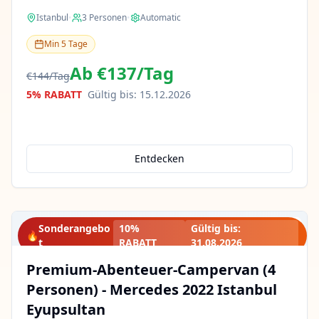
Istanbul
•
3
Personen
•
Automatic
Min
5
Tage
Ab
€137
/
Tag
€144
/
Tag
5% RABATT
Gültig bis
:
15.12.2026
Entdecken
Sonderangebo
10%
Gültig bis
:
🔥
t
RABATT
31.08.2026
Premium-Abenteuer-Campervan (4
Personen) - Mercedes 2022 Istanbul
Eyupsultan