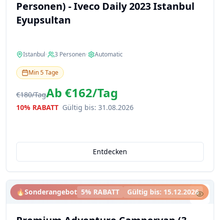
Personen) - Iveco Daily 2023 Istanbul
Eyupsultan
Istanbul
•
3
Personen
•
Automatic
Min
5
Tage
Ab
€162
/
Tag
€180
/
Tag
10% RABATT
Gültig bis
:
31.08.2026
Entdecken
🔥
Sonderangebot
5% RABATT
Gültig bis
:
15.12.2026