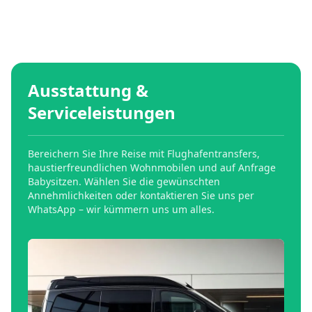
Ausstattung &
Serviceleistungen
Bereichern Sie Ihre Reise mit Flughafentransfers,
haustierfreundlichen Wohnmobilen und auf Anfrage
Babysitzen. Wählen Sie die gewünschten
Annehmlichkeiten oder kontaktieren Sie uns per
WhatsApp – wir kümmern uns um alles.