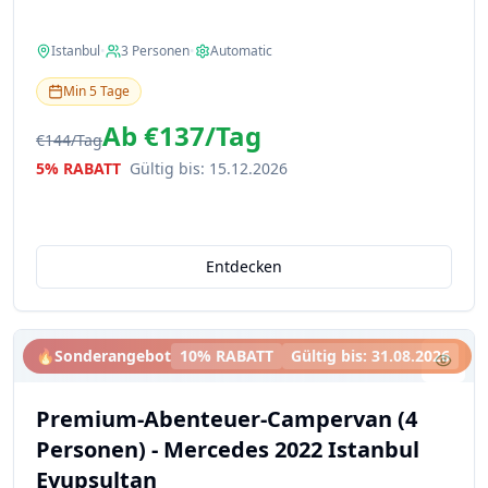
Istanbul
•
3
Personen
•
Automatic
Min
5
Tage
Ab
€137
/
Tag
€144
/
Tag
5% RABATT
Gültig bis
:
15.12.2026
Entdecken
🔥
Sonderangebot
10% RABATT
Gültig bis
:
31.08.2026
Premium-Abenteuer-Campervan (4
Personen) - Mercedes 2022 Istanbul
Eyupsultan