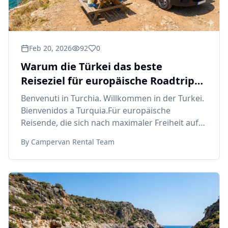
Feb 20, 2026
92
0
Warum die Türkei das beste
Reiseziel für europäische Roadtrips
ist
Benvenuti in Turchia. Willkommen in der Turkei.
Bienvenidos a Turquia.Für europäische
Reisende, die sich nach maximaler Freiheit auf
der Str
By
Campervan Rental Team