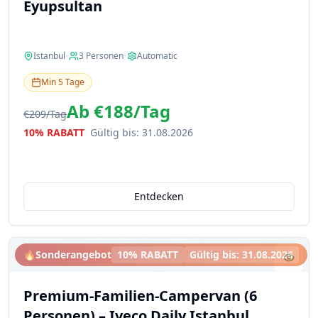
Eyupsultan
Istanbul
•
3
Personen
•
Automatic
Min
5
Tage
Ab
€188
/
Tag
€209
/
Tag
10% RABATT
Gültig bis
:
31.08.2026
Entdecken
🔥
Sonderangebot
10% RABATT
Gültig bis
:
31.08.2026
Premium-Familien-Campervan (6
Personen) – Iveco Daily Istanbul