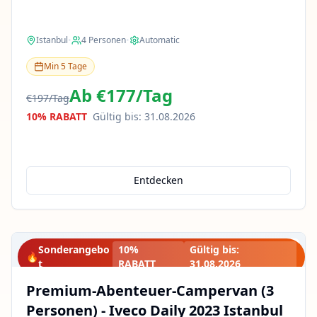
Istanbul
•
4
Personen
•
Automatic
Min
5
Tage
Ab
€177
/
Tag
€197
/
Tag
10% RABATT
Gültig bis
:
31.08.2026
Entdecken
Sonderangebo
10%
Gültig bis
:
🔥
t
RABATT
31.08.2026
Premium-Abenteuer-Campervan (3
Personen) - Iveco Daily 2023 Istanbul