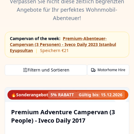
Verpassen Sie nicht diese zeitlich begrenzten
Angebote für Ihr perfektes Wohnmobil-
Abenteuer!
Campervan of the week
:
Premium-Abenteuer-
Campervan (3 Personen) - Iveco Daily 2023 Istanbul
Eyupsultan
|
Speichern €21
Filtern und Sortieren
Motorhome Hire
🔥
Sonderangebot
5% RABATT
Gültig bis
:
15.12.2026
Premium Adventure Campervan (3
People) - Iveco Daily 2017