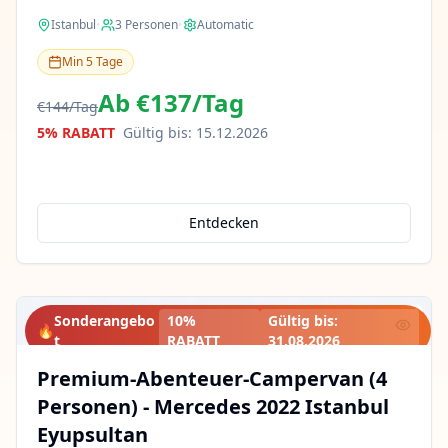
Istanbul
•
3
Personen
•
Automatic
Min
5
Tage
Ab
€137
/
Tag
€144
/
Tag
5% RABATT
Gültig bis
:
15.12.2026
Entdecken
Sonderangebo
10%
Gültig bis
:
🔥
t
RABATT
31.08.2026
Premium-Abenteuer-Campervan (4
Personen) - Mercedes 2022 Istanbul
Eyupsultan