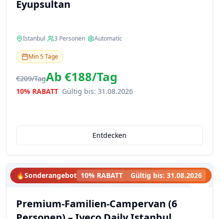
Eyupsultan
Istanbul
•
3
Personen
•
Automatic
Min
5
Tage
Ab
€188
/
Tag
€209
/
Tag
10% RABATT
Gültig bis
:
31.08.2026
Entdecken
🔥
Sonderangebot
10% RABATT
Gültig bis
:
31.08.2026
Premium-Familien-Campervan (6
Personen) – Iveco Daily Istanbul