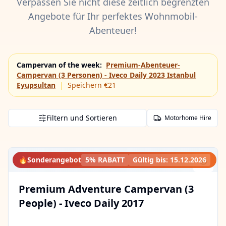
Verpassen Sie nicht diese zeitlich begrenzten
Angebote für Ihr perfektes Wohnmobil-
Abenteuer!
Campervan of the week
:
Premium-Abenteuer-
Campervan (3 Personen) - Iveco Daily 2023 Istanbul
Eyupsultan
|
Speichern €21
Filtern und Sortieren
Motorhome Hire
🔥
Sonderangebot
5% RABATT
Gültig bis
:
15.12.2026
Premium Adventure Campervan (3
People) - Iveco Daily 2017