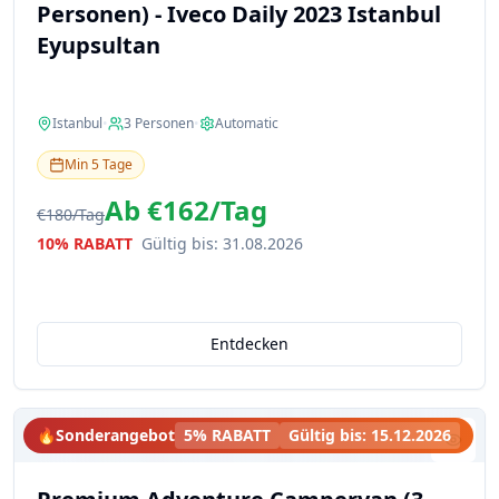
Personen) - Iveco Daily 2023 Istanbul
Eyupsultan
Istanbul
•
3
Personen
•
Automatic
Min
5
Tage
Ab
€162
/
Tag
€180
/
Tag
10% RABATT
Gültig bis
:
31.08.2026
Entdecken
🔥
Sonderangebot
5% RABATT
Gültig bis
:
15.12.2026