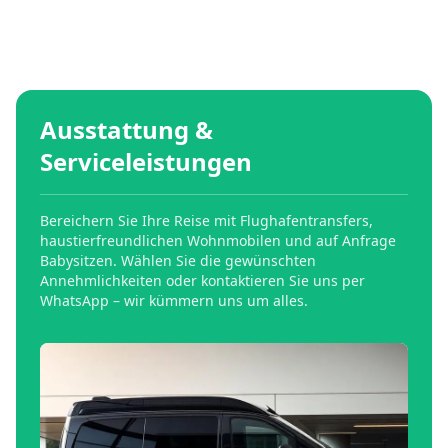
Ausstattung &
Serviceleistungen
Bereichern Sie Ihre Reise mit Flughafentransfers,
haustierfreundlichen Wohnmobilen und auf Anfrage
Babysitzen. Wählen Sie die gewünschten
Annehmlichkeiten oder kontaktieren Sie uns per
WhatsApp – wir kümmern uns um alles.