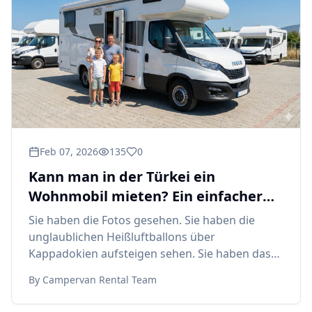
Feb 07, 2026
135
0
Kann man in der Türkei ein
Wohnmobil mieten? Ein einfacher
Leitfaden für Erstbesucher
Sie haben die Fotos gesehen. Sie haben die
unglaublichen Heißluftballons über
Kappadokien aufsteigen sehen. Sie haben das
türkisfarbene Wasser der
By
Campervan Rental Team