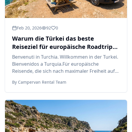
Feb 20, 2026
92
0
Warum die Türkei das beste
Reiseziel für europäische Roadtrips
ist
Benvenuti in Turchia. Willkommen in der Turkei.
Bienvenidos a Turquia.Für europäische
Reisende, die sich nach maximaler Freiheit auf
der Str
By
Campervan Rental Team