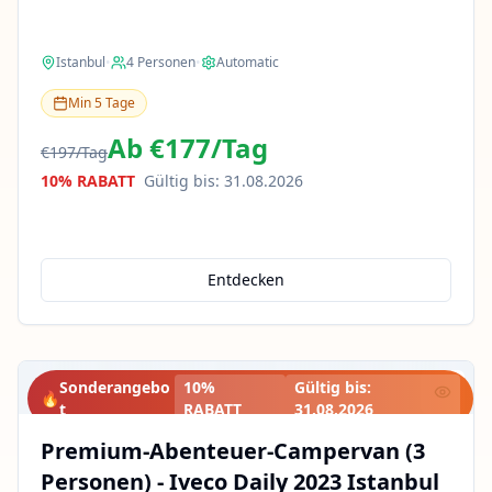
Istanbul
•
4
Personen
•
Automatic
Min
5
Tage
Ab
€177
/
Tag
€197
/
Tag
10% RABATT
Gültig bis
:
31.08.2026
Entdecken
Sonderangebo
10%
Gültig bis
:
🔥
t
RABATT
31.08.2026
Premium-Abenteuer-Campervan (3
Personen) - Iveco Daily 2023 Istanbul