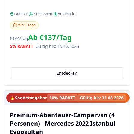
Istanbul
•
3
Personen
•
Automatic
Min
5
Tage
Ab
€137
/
Tag
€144
/
Tag
5% RABATT
Gültig bis
:
15.12.2026
Entdecken
🔥
Sonderangebot
10% RABATT
Gültig bis
:
31.08.2026
Premium-Abenteuer-Campervan (4
Personen) - Mercedes 2022 Istanbul
Eyupsultan