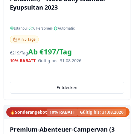
Eyupsultan 2023
Istanbul
•
6
Personen
•
Automatic
Min
5
Tage
Ab
€197
/
Tag
€219
/
Tag
10% RABATT
Gültig bis
:
31.08.2026
Entdecken
🔥
Sonderangebot
10% RABATT
Gültig bis
:
31.08.2026
Premium-Abenteuer-Campervan (3