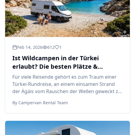
Feb 14, 2026
612
1
Ist Wildcampen in der Türkei
erlaubt? Die besten Plätze &
Bestimmungen.
Für viele Reisende gehört es zum Traum einer
Türkei-Rundreise, an einem einsamen Strand
der Ägäis vom Rauschen der Wellen geweckt zu
werden oder de
By
Campervan Rental Team