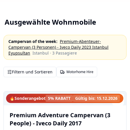
Ausgewählte Wohnmobile
Campervan of the week
:
Premium-Abenteuer-
Campervan (3 Personen) - Iveco Daily 2023 Istanbul
Eyupsultan
Istanbul
·
3
Passagiere
Filtern und Sortieren
Motorhome Hire
🔥
Sonderangebot
5% RABATT
Gültig bis
:
15.12.2026
Premium Adventure Campervan (3
People) - Iveco Daily 2017