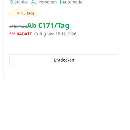
Istanbul
•
3
Personen
•
Automatic
Min
5
Tage
Ab
€171
/
Tag
€180
/
Tag
5% RABATT
Gültig bis
:
15.12.2026
Entdecken