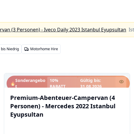
n (3 Personen) - Iveco Daily 2023 Istanbul Eyupsultan
Is
 bis Niedrig
Motorhome Hire
Sonderangebo
10%
Gültig bis
:
🔥
t
RABATT
31.08.2026
Premium-Abenteuer-Campervan (4
Personen) - Mercedes 2022 Istanbul
Eyupsultan