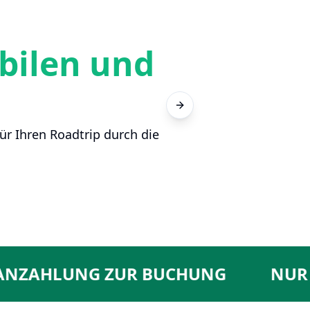
ilen und
1
Profitieren
Next slide
ür Ihren Roadtrip durch die
AHLUNG ZUR BUCHUNG
NUR 20 %