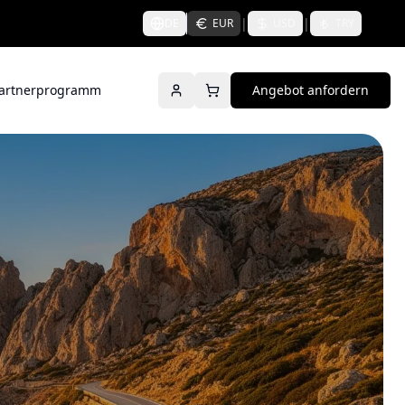
|
|
DE
EUR
USD
TRY
artnerprogramm
Angebot anfordern