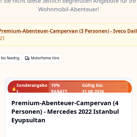
 Sie nicht diese zeitlich begrenzten Angebote für Ihr
Wohnmobil-Abenteuer!
Premium-Abenteuer-Campervan (3 Personen) - Iveco Dail
21
 bis Niedrig
Motorhome Hire
Sonderangebo
10%
Gültig bis
:
🔥
t
RABATT
31.08.2026
Premium-Abenteuer-Campervan (4
Personen) - Mercedes 2022 Istanbul
Eyupsultan