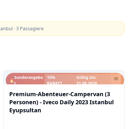
tanbul
·
3
Passagiere
Sonderangebo
10%
Gültig bis
:
🔥
t
RABATT
31.08.2026
Premium-Abenteuer-Campervan (3
Personen) - Iveco Daily 2023 Istanbul
Eyupsultan