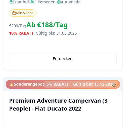
Istanbul
•
3
Personen
•
Automatic
Min
5
Tage
Ab
€188
/
Tag
€209
/
Tag
10% RABATT
Gültig bis
:
31.08.2026
Entdecken
🔥
Sonderangebot
5% RABATT
Gültig bis
:
15.12.2026
Premium Adventure Campervan (3
People) - Fiat Ducato 2022