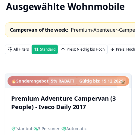
Ausgewählte Wohnmobile
Campervan of the week
:
Premium-Abenteuer-Camperva
All Filters
Standard
Preis: Niedrig bis Hoch
Preis: Hoch
🔥
Sonderangebot
5% RABATT
Gültig bis
:
15.12.2026
Premium Adventure Campervan (3
People) - Iveco Daily 2017
Istanbul
•
3
Personen
•
Automatic