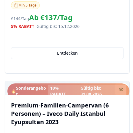
Min
5
Tage
Ab
€137
/
Tag
€144
/
Tag
5% RABATT
Gültig bis
:
15.12.2026
Entdecken
Sonderangebo
10%
Gültig bis
:
🔥
t
RABATT
31.08.2026
Premium-Familien-Campervan (6
Personen) – Iveco Daily Istanbul
Eyupsultan 2023