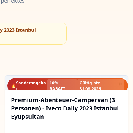
 perfektes
y 2023 Istanbul
Sonderangebo
10%
Gültig bis
:
🔥
t
RABATT
31.08.2026
Premium-Abenteuer-Campervan (3
Personen) - Iveco Daily 2023 Istanbul
Eyupsultan