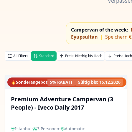
Verpassen
Campervan of the week
:
Eyupsultan
|
Speichern €
All Filters
Standard
Preis: Niedrig bis Hoch
Preis: Hoch
🔥
Sonderangebot
5% RABATT
Gültig bis
:
15.12.2026
Premium Adventure Campervan (3
People) - Iveco Daily 2017
Istanbul
•
3
Personen
•
Automatic