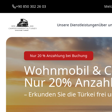
+90 850 302 26 03
Meld
Unsere Dienstleistungen
Über u
Nur 20 % Anzahlung bei Buchung
Wohnmobil & C
Nur 20% Anzah
– Erkunden Sie die Türkei frei