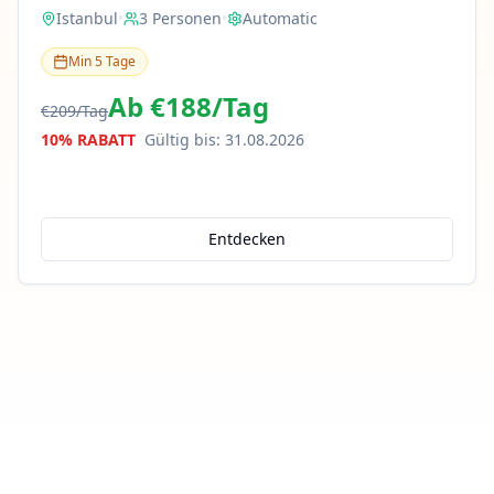
Istanbul
•
3
Personen
•
Automatic
Min
5
Tage
Ab
€188
/
Tag
€209
/
Tag
10% RABATT
Gültig bis
:
31.08.2026
Entdecken