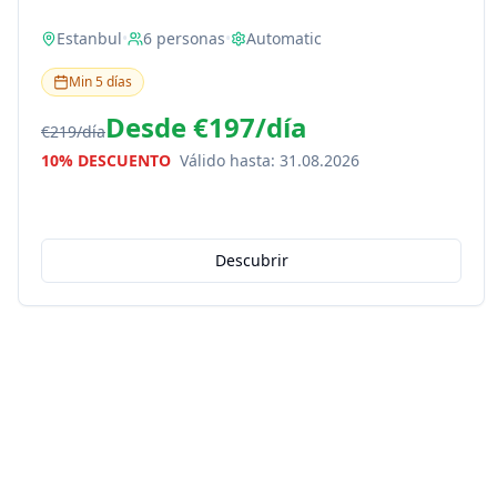
Estanbul
•
6
personas
•
Automatic
Min
5
días
Desde
€197
/
día
€219
/
día
10% DESCUENTO
Válido hasta
:
31.08.2026
Descubrir