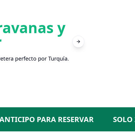
ravanas y
r
Disfrute de
Next slide
etera perfecto por Turquía.
ICIPO PARA RESERVAR
SOLO 20% 