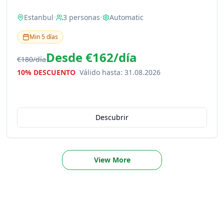
Estanbul
•
3
personas
•
Automatic
Min
5
días
Desde
€162
/
día
€180
/
día
10% DESCUENTO
Válido hasta
:
31.08.2026
Descubrir
View More