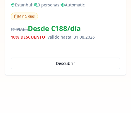
Estanbul
•
3
personas
•
Automatic
Min
5
días
Desde
€188
/
día
€209
/
día
10% DESCUENTO
Válido hasta
:
31.08.2026
Descubrir