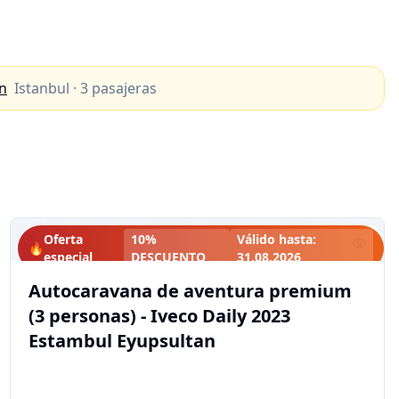
an
Istanbul
·
3
pasajeras
Oferta
10%
Válido hasta
:
🔥
especial
DESCUENTO
31.08.2026
Autocaravana de aventura premium
(3 personas) - Iveco Daily 2023
Estambul Eyupsultan