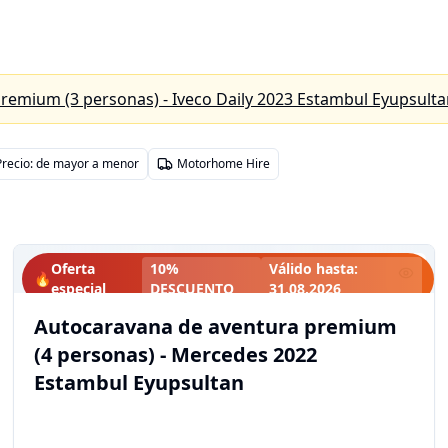
remium (3 personas) - Iveco Daily 2023 Estambul Eyupsult
Precio: de mayor a menor
Motorhome Hire
Oferta
10%
Válido hasta
:
🔥
especial
DESCUENTO
31.08.2026
Autocaravana de aventura premium
(4 personas) - Mercedes 2022
Estambul Eyupsultan