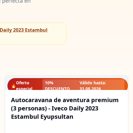
 perfecta en
 Daily 2023 Estambul
Oferta
10%
Válido hasta
:
🔥
especial
DESCUENTO
31.08.2026
Autocaravana de aventura premium
(3 personas) - Iveco Daily 2023
Estambul Eyupsultan