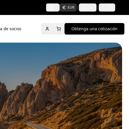
|
|
ES
EUR
USD
TRY
a de socios
Obtenga una cotización