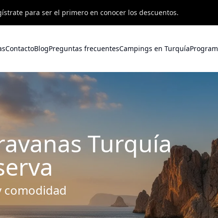
ístrate para ser el primero en conocer los descuentos.
as
Contacto
Blog
Preguntas frecuentes
Campings en Turquía
Program
aravanas Turquía
serva
 y comodidad