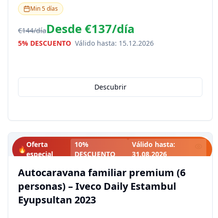
Min
5
días
Desde
€137
/
día
€144
/
día
5% DESCUENTO
Válido hasta
:
15.12.2026
Descubrir
Oferta
10%
Válido hasta
:
🔥
especial
DESCUENTO
31.08.2026
Autocaravana familiar premium (6
personas) – Iveco Daily Estambul
Eyupsultan 2023