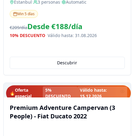
Estanbul
•
3
personas
•
Automatic
Min
5
días
Desde
€188
/
día
€209
/
día
10% DESCUENTO
Válido hasta
:
31.08.2026
Descubrir
Oferta
5%
Válido hasta
:
🔥
especial
DESCUENTO
15.12.2026
Premium Adventure Campervan (3
People) - Fiat Ducato 2022