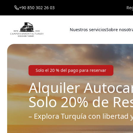
+90 850 302 26 03
Reg
Nuestros servicios
Sobre nosotr
Solo el 20 % del pago para reservar
Alquiler Autoc
Solo 20% de Re
– Explora Turquía con libertad