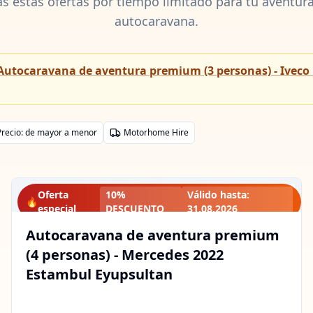
as estas ofertas por tiempo limitado para tu aventura
autocaravana.
Autocaravana de aventura premium (3 personas) - Iveco
Precio: de mayor a menor
Motorhome Hire
Oferta
10%
Válido hasta
:
🔥
especial
DESCUENTO
31.08.2026
Autocaravana de aventura premium
(4 personas) - Mercedes 2022
Estambul Eyupsultan