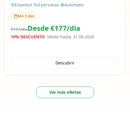
Estanbul
•
4
personas
•
Automatic
Min
5
días
Desde
€177
/
día
€197
/
día
10% DESCUENTO
Válido hasta
:
31.08.2026
Descubrir
Ver más ofertas