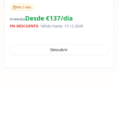
Min
5
días
Desde
€137
/
día
€144
/
día
5% DESCUENTO
Válido hasta
:
15.12.2026
Descubrir