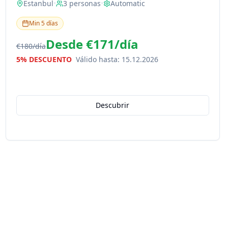
Estanbul
•
3
personas
•
Automatic
Min
5
días
Desde
€171
/
día
€180
/
día
5% DESCUENTO
Válido hasta
:
15.12.2026
Descubrir