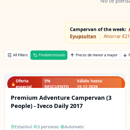
No te pierd
Campervan of the week
:
Eyupsultan
|
Ahorrar €21
All Filters
Predeterminado
Precio: de menor a mayor
Oferta
5%
Válido hasta
:
🔥
especial
DESCUENTO
15.12.2026
Premium Adventure Campervan (3
People) - Iveco Daily 2017
Estanbul
•
3
personas
•
Automatic