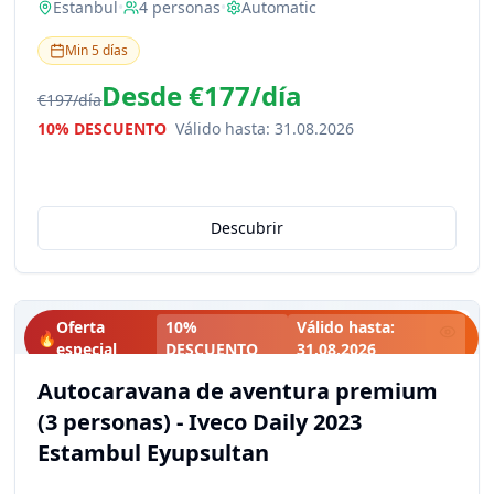
Estanbul
•
4
personas
•
Automatic
Min
5
días
Desde
€177
/
día
€197
/
día
10% DESCUENTO
Válido hasta
:
31.08.2026
Descubrir
Oferta
10%
Válido hasta
:
🔥
especial
DESCUENTO
31.08.2026
Autocaravana de aventura premium
(3 personas) - Iveco Daily 2023
Estambul Eyupsultan