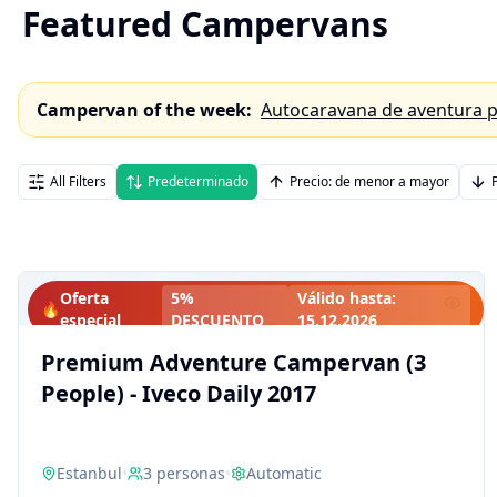
Featured Campervans
Campervan of the week
:
Autocaravana de aventura p
All Filters
Predeterminado
Precio: de menor a mayor
Oferta
5%
Válido hasta
:
🔥
especial
DESCUENTO
15.12.2026
Premium Adventure Campervan (3
People) - Iveco Daily 2017
Estanbul
•
3
personas
•
Automatic