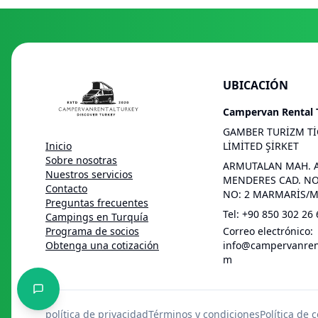
UBICACIÓN
Campervan Rental 
GAMBER TURİZM Tİ
Inicio
LİMİTED ŞİRKET
Sobre nosotras
ARMUTALAN MAH. 
Nuestros servicios
MENDERES CAD. NO:
Contacto
NO: 2 MARMARİS/
Preguntas frecuentes
Tel
:
+90 850 302 26 
Campings en Turquía
Programa de socios
Correo electrónico
:
Obtenga una cotización
info@campervanrent
m
política de privacidad
Términos y condiciones
Política de 