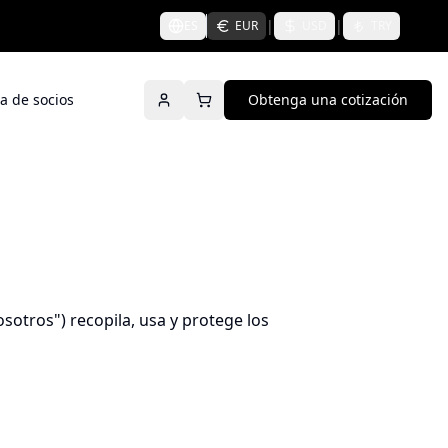
|
|
ES
EUR
USD
TRY
a de socios
Obtenga una cotización
sotros") recopila, usa y protege los