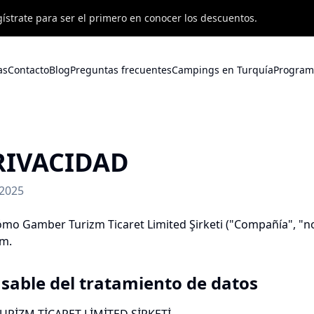
ístrate para ser el primero en conocer los descuentos.
as
Contacto
Blog
Preguntas frecuentes
Campings en Turquía
Program
RIVACIDAD
 2025
cómo Gamber Turizm Ticaret Limited Şirketi ("Compañía", "no
om.
nsable del tratamiento de datos