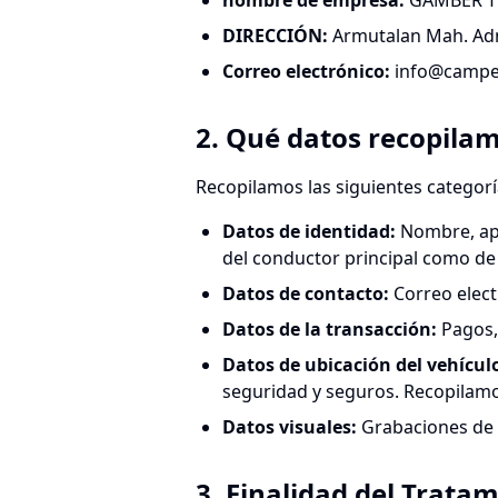
nombre de empresa
:
GAMBER TU
DIRECCIÓN
:
Armutalan Mah. Adn
Correo electrónico
:
info@camper
2. Qué datos recopila
Recopilamos las siguientes categorí
Datos de identidad
:
Nombre, ape
del conductor principal como de 
Datos de contacto
:
Correo elect
Datos de la transacción
:
Pagos, 
Datos de ubicación del vehícul
seguridad y seguros. Recopilamo
Datos visuales
:
Grabaciones de C
3. Finalidad del Trata