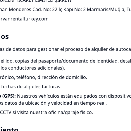
RİZM TİCARET LİMİTED ŞİRKETİ
an Menderes Cad. No: 22 İç Kapı No: 2 Marmaris/Muğla, T
vanrentalturkey.com
mos
as de datos para gestionar el proceso de alquiler de autoc
llido, copias del pasaporte/documento de identidad, detalle
los conductores adicionales).
rónico, teléfono, dirección de domicilio.
fechas de alquiler, facturas.
o (GPS)
:
Nuestros vehículos están equipados con dispositivo
s datos de ubicación y velocidad en tiempo real.
CTV si visita nuestra oficina/garaje físico.
miento