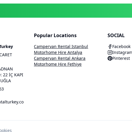
Popular Locations
SOCIAL
Turkey
Campervan Rental Istanbul
Facebook
Motorhome Hire Antalya
Instagra
CARET
Campervan Rental Ankara
Pinterest
Motorhome Hire Fethiye
ADNAN
 22 İÇ KAPI
MUĞLA
63
alturkey.co
cookies