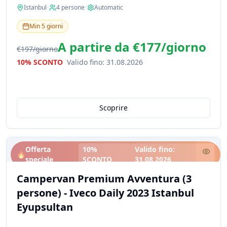
Istanbul
•
4
persone
•
Automatic
Min
5
giorni
A partire da
€177
/
giorno
€197
/
giorno
10% SCONTO
Valido fino
:
31.08.2026
Scoprire
Offerta
10%
Valido fino
:
🔥
speciale
SCONTO
31.08.2026
Campervan Premium Avventura (3
persone) - Iveco Daily 2023 Istanbul
Eyupsultan