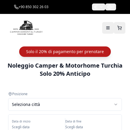
+90 850 302 26 03
IT
Solo il 20% di pagamento per prenotare
Noleggio Camper & Motorhome Turchia
Solo 20% Anticipo
Posizione
Seleziona città
Data di inizio
Data di fine
Scegli data
Scegli data