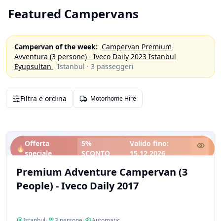
Featured Campervans
Campervan of the week
:
Campervan Premium
Avventura (3 persone) - Iveco Daily 2023 Istanbul
Eyupsultan
Istanbul
·
3
passeggeri
Filtra e ordina
Motorhome Hire
Offerta
5%
Valido fino
:
🔥
speciale
SCONTO
15.12.2026
Premium Adventure Campervan (3
People) - Iveco Daily 2017
Istanbul
•
3
persone
•
Automatic