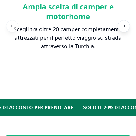
Ampia scelta di camper e
motorhome
Scegli tra oltre 20 camper completamente
Previous slide
Next s
attrezzati per il perfetto viaggio su strada
attraverso la Turchia.
I ACCONTO PER PRENOTARE
SOLO IL 20% DI ACCONT