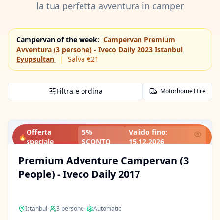
la tua perfetta avventura in camper
Campervan of the week
:
Campervan Premium
Avventura (3 persone) - Iveco Daily 2023 Istanbul
Eyupsultan
|
Salva €21
Filtra e ordina
Motorhome Hire
Offerta
5%
Valido fino
:
🔥
speciale
SCONTO
15.12.2026
Premium Adventure Campervan (3
People) - Iveco Daily 2017
Istanbul
•
3
persone
•
Automatic