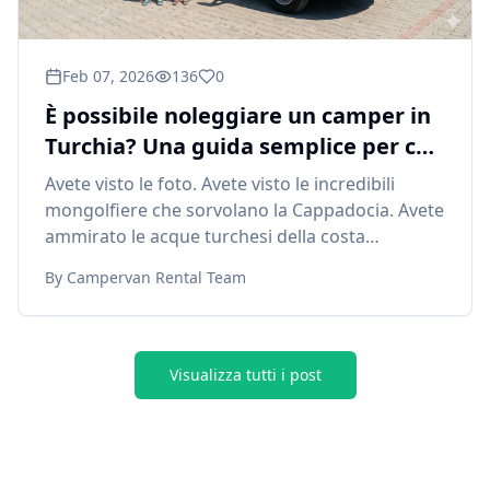
Feb 07, 2026
136
0
È possibile noleggiare un camper in
Turchia? Una guida semplice per chi
viaggia per la prima volta
Avete visto le foto. Avete visto le incredibili
mongolfiere che sorvolano la Cappadocia. Avete
ammirato le acque turchesi della costa
mediterranea.
By
Campervan Rental Team
Visualizza tutti i post