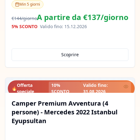
Min
5
giorni
A partire da
€137
/
giorno
€144
/
giorno
5% SCONTO
Valido fino
:
15.12.2026
Scoprire
Offerta
10%
Valido fino
:
🔥
speciale
SCONTO
31.08.2026
Camper Premium Avventura (4
persone) - Mercedes 2022 Istanbul
Eyupsultan