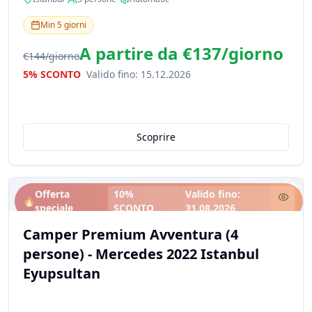
Min
5
giorni
A partire da
€137
/
giorno
€144
/
giorno
5% SCONTO
Valido fino
:
15.12.2026
Scoprire
Offerta
10%
Valido fino
:
🔥
speciale
SCONTO
31.08.2026
Camper Premium Avventura (4
persone) - Mercedes 2022 Istanbul
Eyupsultan