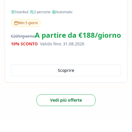
Istanbul
•
3
persone
•
Automatic
Min
5
giorni
A partire da
€188
/
giorno
€209
/
giorno
10% SCONTO
Valido fino
:
31.08.2026
Scoprire
Vedi più offerte