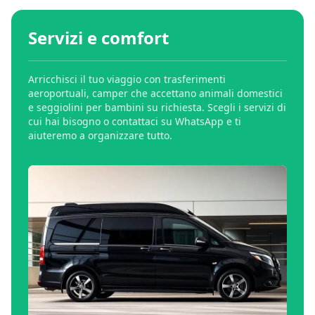
Servizi e comfort
Arricchisci il tuo viaggio con trasferimenti
aeroportuali, camper che accettano animali domestici
e seggiolini per bambini su richiesta. Scegli i servizi di
cui hai bisogno o contattaci su WhatsApp e ti
aiuteremo a organizzare tutto.