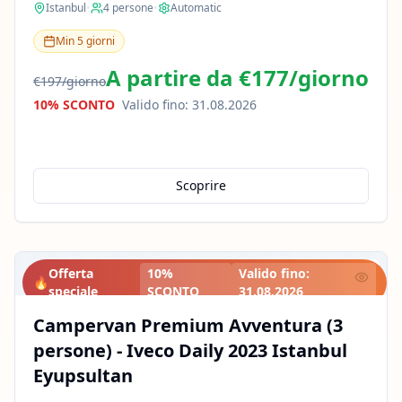
Istanbul
•
4
persone
•
Automatic
Min
5
giorni
A partire da
€177
/
giorno
€197
/
giorno
10% SCONTO
Valido fino
:
31.08.2026
Scoprire
Offerta
10%
Valido fino
:
🔥
speciale
SCONTO
31.08.2026
Campervan Premium Avventura (3
persone) - Iveco Daily 2023 Istanbul
Eyupsultan