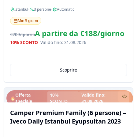
Istanbul
•
3
persone
•
Automatic
Min
5
giorni
A partire da
€188
/
giorno
€209
/
giorno
10% SCONTO
Valido fino
:
31.08.2026
Scoprire
Offerta
10%
Valido fino
:
🔥
speciale
SCONTO
31.08.2026
Camper Premium Family (6 persone) –
Iveco Daily Istanbul Eyupsultan 2023