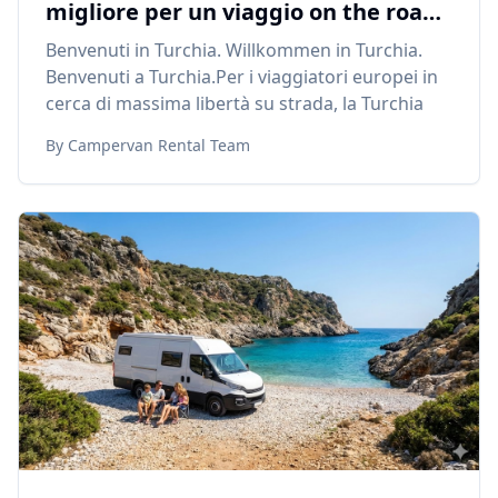
migliore per un viaggio on the road
per i viaggiatori europei
Benvenuti in Turchia. Willkommen in Turchia.
Benvenuti a Turchia.Per i viaggiatori europei in
cerca di massima libertà su strada, la Turchia
By
Campervan Rental Team