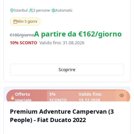
Istanbul
•
3
persone
•
Automatic
Min
5
giorni
A partire da
€162
/
giorno
€180
/
giorno
10% SCONTO
Valido fino
:
31.08.2026
Scoprire
Offerta
5%
Valido fino
:
🔥
speciale
SCONTO
15.12.2026
Premium Adventure Campervan (3
People) - Fiat Ducato 2022