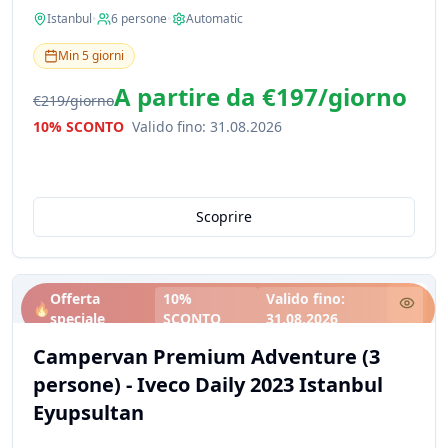
Istanbul
•
6
persone
•
Automatic
Min
5
giorni
A partire da
€197
/
giorno
€219
/
giorno
10% SCONTO
Valido fino
:
31.08.2026
Scoprire
Offerta
10%
Valido fino
:
🔥
speciale
SCONTO
31.08.2026
Campervan Premium Adventure (3
persone) - Iveco Daily 2023 Istanbul
Eyupsultan