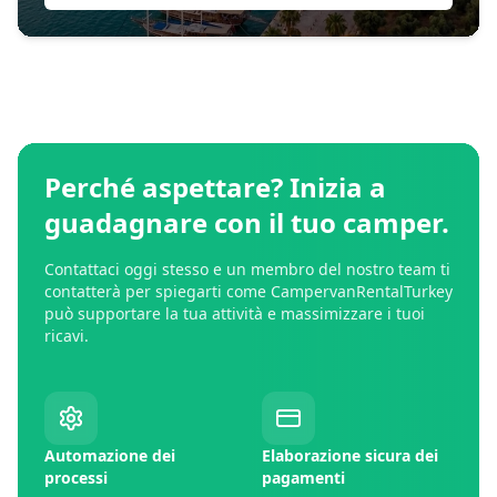
Perché aspettare? Inizia a
guadagnare con il tuo camper.
Contattaci oggi stesso e un membro del nostro team ti
contatterà per spiegarti come CampervanRentalTurkey
può supportare la tua attività e massimizzare i tuoi
ricavi.
Automazione dei
Elaborazione sicura dei
processi
pagamenti