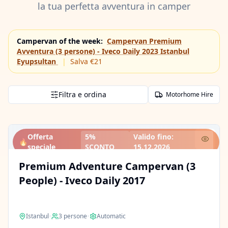
la tua perfetta avventura in camper
Campervan of the week
:
Campervan Premium
Avventura (3 persone) - Iveco Daily 2023 Istanbul
Eyupsultan
|
Salva €21
Filtra e ordina
Motorhome Hire
Offerta
5%
Valido fino
:
🔥
speciale
SCONTO
15.12.2026
Premium Adventure Campervan (3
People) - Iveco Daily 2017
Istanbul
•
3
persone
•
Automatic