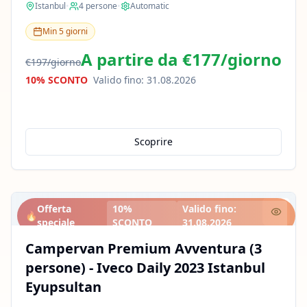
Istanbul
•
4
persone
•
Automatic
Min
5
giorni
A partire da
€177
/
giorno
€197
/
giorno
10% SCONTO
Valido fino
:
31.08.2026
Scoprire
Offerta
10%
Valido fino
:
🔥
speciale
SCONTO
31.08.2026
Campervan Premium Avventura (3
persone) - Iveco Daily 2023 Istanbul
Eyupsultan