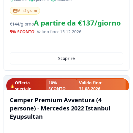
Min
5
giorni
A partire da
€137
/
giorno
€144
/
giorno
5% SCONTO
Valido fino
:
15.12.2026
Scoprire
Offerta
10%
Valido fino
:
🔥
speciale
SCONTO
31.08.2026
Camper Premium Avventura (4
persone) - Mercedes 2022 Istanbul
Eyupsultan