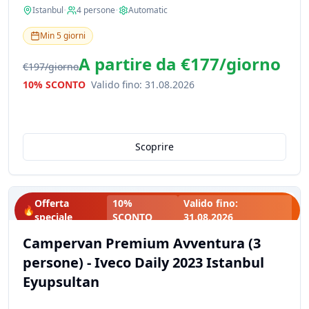
Istanbul
•
4
persone
•
Automatic
Min
5
giorni
A partire da
€177
/
giorno
€197
/
giorno
10% SCONTO
Valido fino
:
31.08.2026
Scoprire
Offerta
10%
Valido fino
:
🔥
speciale
SCONTO
31.08.2026
Campervan Premium Avventura (3
persone) - Iveco Daily 2023 Istanbul
Eyupsultan