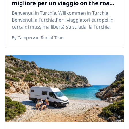
migliore per un viaggio on the road
per i viaggiatori europei
Benvenuti in Turchia. Willkommen in Turchia.
Benvenuti a Turchia.Per i viaggiatori europei in
cerca di massima libertà su strada, la Turchia
By
Campervan Rental Team