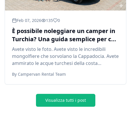
Feb 07, 2026
135
0
È possibile noleggiare un camper in
Turchia? Una guida semplice per chi
viaggia per la prima volta
Avete visto le foto. Avete visto le incredibili
mongolfiere che sorvolano la Cappadocia. Avete
ammirato le acque turchesi della costa
mediterranea.
By
Campervan Rental Team
Visualizza tutti i post