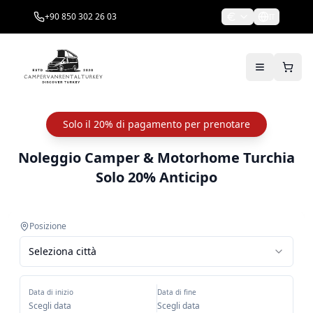
+90 850 302 26 03
IT
Solo il 20% di pagamento per prenotare
Noleggio Camper & Motorhome Turchia
Solo 20% Anticipo
Posizione
Seleziona città
Data di inizio
Data di fine
Scegli data
Scegli data