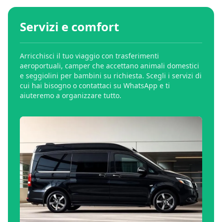
Servizi e comfort
Arricchisci il tuo viaggio con trasferimenti
aeroportuali, camper che accettano animali domestici
e seggiolini per bambini su richiesta. Scegli i servizi di
cui hai bisogno o contattaci su WhatsApp e ti
aiuteremo a organizzare tutto.