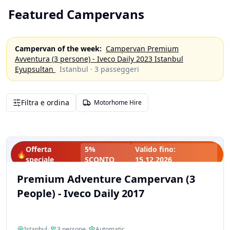
Featured Campervans
Campervan of the week
:
Campervan Premium
Avventura (3 persone) - Iveco Daily 2023 Istanbul
Eyupsultan
Istanbul
·
3
passeggeri
Filtra e ordina
Motorhome Hire
Offerta
5%
Valido fino
:
🔥
speciale
SCONTO
15.12.2026
Premium Adventure Campervan (3
People) - Iveco Daily 2017
Istanbul
•
3
persone
•
Automatic