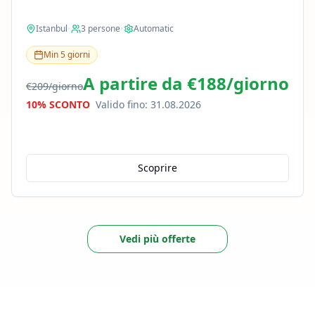
Istanbul
•
3
persone
•
Automatic
Min
5
giorni
A partire da
€188
/
giorno
€209
/
giorno
10% SCONTO
Valido fino
:
31.08.2026
Scoprire
Vedi più offerte