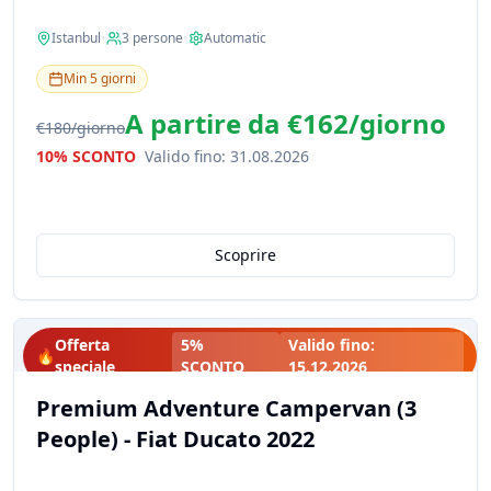
Istanbul
•
3
persone
•
Automatic
Min
5
giorni
A partire da
€162
/
giorno
€180
/
giorno
10% SCONTO
Valido fino
:
31.08.2026
Scoprire
Offerta
5%
Valido fino
:
🔥
speciale
SCONTO
15.12.2026
Premium Adventure Campervan (3
People) - Fiat Ducato 2022