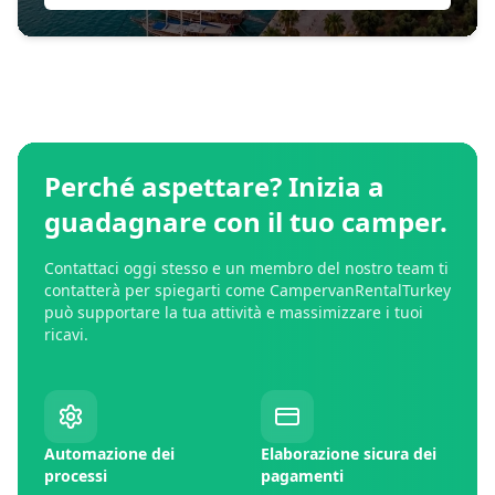
Perché aspettare? Inizia a
guadagnare con il tuo camper.
Contattaci oggi stesso e un membro del nostro team ti
contatterà per spiegarti come CampervanRentalTurkey
può supportare la tua attività e massimizzare i tuoi
ricavi.
Automazione dei
Elaborazione sicura dei
processi
pagamenti