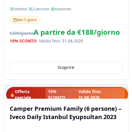
Istanbul
•
3
persone
•
Automatic
Min
5
giorni
A partire da
€188
/
giorno
€209
/
giorno
10% SCONTO
Valido fino
:
31.08.2026
Scoprire
Offerta
10%
Valido fino
:
🔥
speciale
SCONTO
31.08.2026
Camper Premium Family (6 persone) –
Iveco Daily Istanbul Eyupsultan 2023