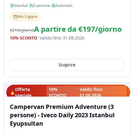
Istanbul
•
6
persone
•
Automatic
Min
5
giorni
A partire da
€197
/
giorno
€219
/
giorno
10% SCONTO
Valido fino
:
31.08.2026
Scoprire
Offerta
10%
Valido fino
:
🔥
speciale
SCONTO
31.08.2026
Campervan Premium Adventure (3
persone) - Iveco Daily 2023 Istanbul
Eyupsultan