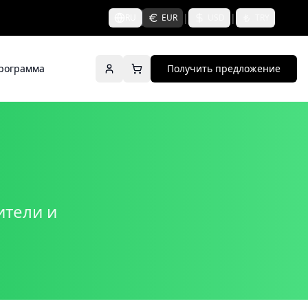
|
|
RU
EUR
USD
TRY
программа
Получить предложение
ители и