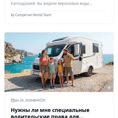
отправляющихся в поездку
Каппадокией. Вы видели бирюзовые воды
впервые.
средиземноморского побережья. В
By
Campervan Rental Team
Jan 29, 2026
46
0
Нужны ли мне специальные
водительские права для