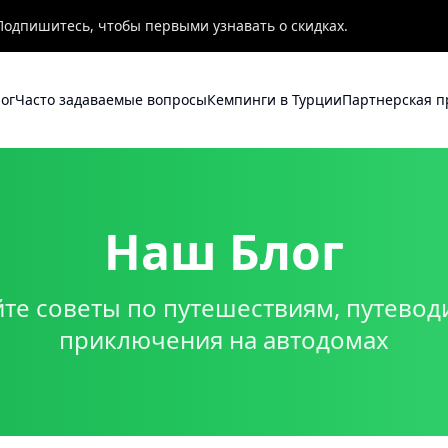
Подпишитесь, чтобы первыми узнавать о скидках.
ог
Часто задаваемые вопросы
Кемпинги в Турции
Партнерская 
Наш Блог
те советы по путешествиям, путевод
приключения на автодомах