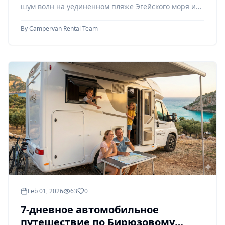
шум волн на уединенном пляже Эгейского моря или
набл
By
Campervan Rental Team
Feb 01, 2026
63
0
7-дневное автомобильное
путешествие по Бирюзовому