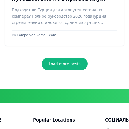
побережью: Полное руководство
Подходит ли Турция для автопутешествия на
по аренде автодомов в Турции
кемпере? Полное руководство 2026 годаТурция
издание 2026 года
стремительно становится одним из лучших
европейских
By
Campervan Rental Team
Load more posts
Е
Popular Locations
СОЦИАЛЬ