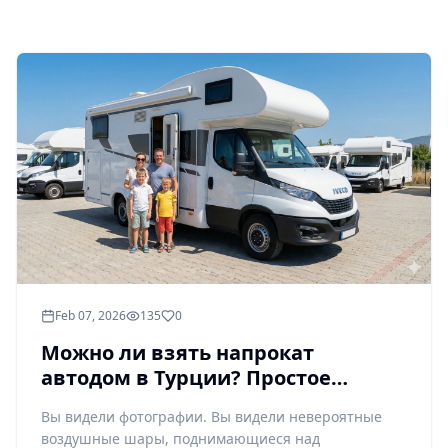
Feb 07, 2026
135
0
Можно ли взять напрокат
автодом в Турции? Простое
руководство для
Вы видели фотографии. Вы видели невероятные
путешественников,
воздушные шары, поднимающиеся над