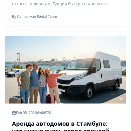
открытым дорогам, Турция быстро становится
самым востребован
By
Campervan Rental Team
Feb 05, 2026
60
0
Аренда автодомов в Стамбуле:
что нужно знать перед арендой